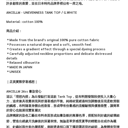
許多顧客的喜愛，並在日本時尚品牌界裡佔有一席之地。
ANCELLM - UNEVENNESS TANK TOP / G.WHITE
Material :
cotton 100%
商品介紹：
＊Made from the brand's original 100% pure cotton fabric
＊Possesses a natural drape and a soft, smooth feel
＊Creates a gradient effect through a special dyeing process
＊Carefully adjusted neckline proportions and delicate distressed
details
＊Relaxed silhouette
＊MADE IN JAPAN
＊
UNISEX
｜店員實際穿著感想｜
ANCELLM 26ss 暈染背心
這以「理想內搭」為出發點打造這款 Tank Top，從布料開發階段便投入大量心
力，追求兼具視覺表現與舒適著感的平衡。純棉材質經過特別調整後呈現柔軟滑順
的觸感，布料隨著身體自然垂落，形成帶有份量感的流暢皺褶與優雅垂墜，讓簡單
的背心也能展現豐富層次
品牌獨家的染色工藝在布料表面形成如暈染般的漸層色澤，搭配恰到好處的破壞細
節，營造出經歲月洗鍊後的深邃表情。無論是單穿感受夏季的輕鬆自在或作為襯
衫、針織衫與外套內層搭配，都能透過領口與下擺若隱若現的細節，為整體造型增