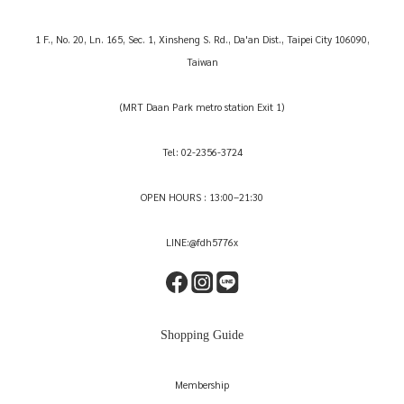
1 F., No. 20, Ln. 165, Sec. 1, Xinsheng S. Rd., Da'an Dist., Taipei City 106090,
Taiwan
(MRT Daan Park metro station Exit 1)
Tel: 02-2356-3724
OPEN HOURS : 13:00–21:30
LINE:@fdh5776x
Shopping Guide
Membership