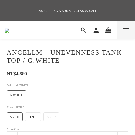
2026 SPRING & SUMMER SEASON SALE
2026 SPRING & SUMMER SEASON SALE
全店消費滿NT$8,000 享有7-11店到店免運費，NT$10,000店到店與宅配到府免運費 
(台灣地區)
ANCELLM - UNEVENNESS TANK
2026 SPRING & SUMMER SEASON SALE
TOP / G.WHITE
NT$4,680
Color
: G.WHITE
G.WHITE
Size
: SIZE 0
SIZE 0
SIZE 1
SIZE 2
Quantity