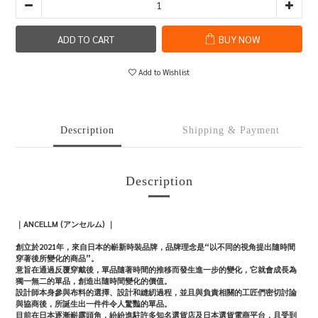
ADD TO CART
BUY NOW
Add to Wishlist
Description
Shipping & Payment
Description
｜ANCELLM (アンセルム) ｜
創立於2021年，來自日本的嶄新時裝品牌，品牌理念是“以不同的視角提出隨時間
穿著後所變化的商品”。
意旨在通過反覆穿戴後，單品隨著時間的推移而發生進一步的變化，它就會成長為
獨一無二的單品，創造出隨時間變化的價值。
設計師本身參與布料的選擇、設計和縫紉過程，並且與負責相關的工匠們密切討論
與協商後，所誕生出一件件令人驚豔的單品。
目前在日本逐漸嶄露頭角，紛紛進駐許多知名選貨店及日本選貨電商平台，且受到