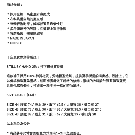
商品介紹：
＊採用全棉，高密度針織而成
＊布料具備自然的挺立感
＊整體輕盈耐穿，觸感舒適且透氣性好
＊參考傳統袴的設計，在褲腳上進行微調
＊寬鬆輪廓，褲腳略縮窄
＊MADE IN JAPAN
＊UNISEX
｜店員實際穿著感想｜
STILL BY HAND 25ss 打字機棉質長褲
這款褲子採用100%棉質材質，質地輕盈透氣，提供夏季所需的清爽感。設計上，它
以傳統袴造型為靈感，然而褲腳處做了精緻的修飾，微細的收腳設計讓整體造型更
具現代感與個性，打造出一種不拘一格的時尚風格。
SIZE CHART (CM)：
SIZE 44
腰寬 74 /
股上 29 / 股下 65.5
/
大腿寬 38
/ 褲口寬 27
SIZE 46
腰寬 78 /
股上 30 / 股下 66
/
大腿寬 38.5
/ 褲口寬 27.5
SIZE 48
腰寬 82 /
股上 31 / 股下 67
/
大腿寬 39
/ 褲口寬 28
以上單位為公分
* 商品參考尺寸會因衡量方式而有1~2cm之誤差值。