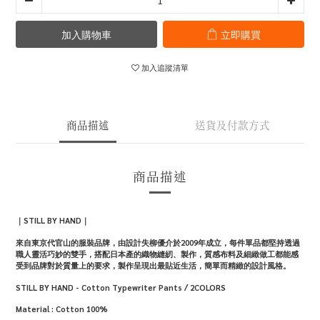
加入購物車
立即購買
加入追蹤清單
商品描述
送貨及付款方式
商品描述
｜
STILL BY HAND
｜
來自東京代官山的服裝品牌，由設計失柳優介於2009年成立，每件單品都堅持透過
職人靈活巧妙的雙手，搭配日本產的織物縫紉、製作，質感布料及細緻做工都能感
受到品牌對於質量上的要求，製作呈現出最貼近生活，簡單而精緻的設計風格。
STILL BY HAND - Cotton Typewriter Pants / 2COLORS
Material : Cotton 100%