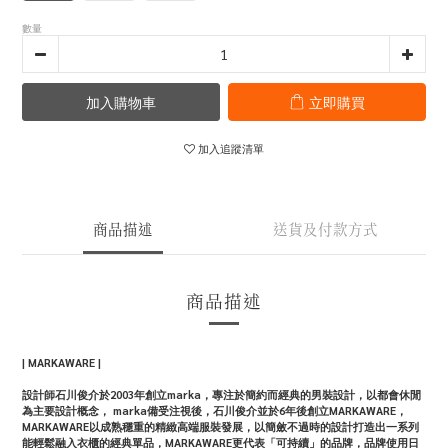
數量
加入購物車
立即購買
加入追蹤清單
商品描述
送貨及付款方式
商品描述
| MARKAWARE |
設計師石川俊介於2003年創立marka，專注於簡約而經典的男裝設計，以都會休閒
為主要設計概念， marka備受注視後，石川俊介並於6年後創立MARKAWARE，
MARKAWARE以成熟穩重的精緻高端服裝發展，以簡斂不過時的設計打造出一系列
能輕鬆融入衣櫃的經典單品，MARKAWARE更代表「可持續」的品牌，品牌使用日