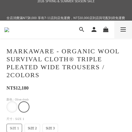
2026 SPRING & SUMMER SEASON SALE
全店消費滿NT$8,000 享有7-11店到店免運費，NT$10,000店到店與宅配到府免運費 
(台灣地區)
2026 SPRING & SUMMER SEASON SALE
MARKAWARE - ORGANIC WOOL
SURVIVAL CLOTH® TRIPLE
PLEATED WIDE TROUSERS /
2COLORS
NT$12,180
顏色
: Olive drab
尺寸
: SIZE 1
SIZE 1
SIZE 2
SIZE 3