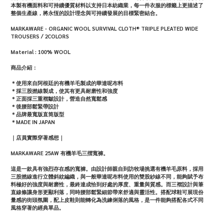
本製有機面料和可持續優質材料以支持日本紡織業，每一件衣服的標籤上更描述了
整個生產線，將永恆的設計理念與可持續發展的目標緊密結合。
MARKAWARE
- ORGANIC WOOL SURVIVAL CLOTH® TRIPLE PLEATED WIDE
TROUSERS / 2COLORS
Material :
100% WOOL
商品介紹：
＊使用來自阿根廷的有機羊毛製成的華達呢布料
＊採三股撚線製成，使其有更具耐磨性和強度
＊正面採三重褶皺設計，營造自然寬鬆感
＊後腰部鬆緊帶設計
＊品牌最寬版直筒版型
＊MADE IN JAPAN
｜店員實際穿著感想｜
MARKAWARE 25AW 有機羊毛三摺寬褲。
這是一款具有強烈存在感的寬褲。由設計師親自到訪牧場挑選有機羊毛原料，採用
三股撚線進行立體斜紋編織，與一般華達呢布料使用的雙股紗線不同，能夠賦予布
料極好的強度與耐磨性，最終達成恰到好處的厚度、重量與質感。而三褶設計與筆
直線條讓身形更顯利落，同時腰部鬆緊細節帶來舒適與靈活性。搭配球鞋可展現份
量感的街頭氛圍，配上皮鞋則能轉化為洗練俐落的風格，是一件能夠搭配各式不同
風格穿著的經典單品。