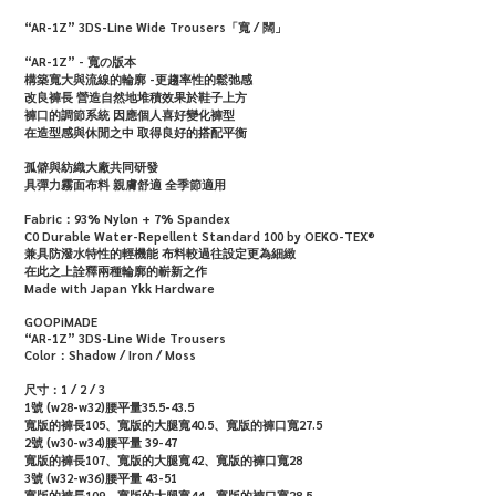
“AR-1Z” 3DS-Line Wide Trousers「寬 / 闊」
“AR-1Z” - 寬の版本
構築寬大與流線的輪廓 -更趨率性的鬆弛感
改良褲長 營造自然地堆積效果於鞋子上方
褲口的調節系統 因應個人喜好變化褲型
在造型感與休閒之中 取得良好的搭配平衡
孤僻與紡織大廠共同研發
具彈力霧面布料 親膚舒適 全季節適用
Fabric：93% Nylon + 7% Spandex
C0 Durable Water-Repellent Standard 100 by OEKO-TEX®
兼具防潑水特性的輕機能 布料較過往設定更為細緻
在此之上詮釋兩種輪廓的嶄新之作
Made with Japan Ykk Hardware
GOOPiMADE
“AR-1Z” 3DS-Line Wide Trousers
Color：Shadow / Iron / Moss
尺寸：1 / 2 / 3
1號 (w28-w32)腰平量35.5-43.5
寬版的褲長105、寬版的大腿寬40.5、寬版的褲口寬27.5
2號 (w30-w34)腰平量 39-47
寬版的褲長107、寬版的大腿寬42、寬版的褲口寬28
3號 (w32-w36)腰平量 43-51
寬版的褲長109、寬版的大腿寬44、寬版的褲口寬28.5