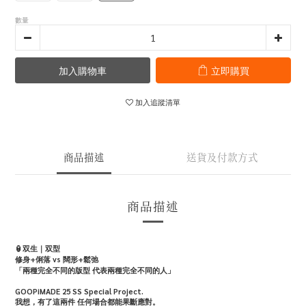
數量
加入購物車
立即購買
加入追蹤清單
商品描述
送貨及付款方式
商品描述
🏮双生｜双型
修身+俐落 vs 闊形+鬆弛
「兩種完全不同的版型 代表兩種完全不同的人」
GOOPiMADE 25 SS Special Project.
我想，有了這兩件 任何場合都能果斷應對。